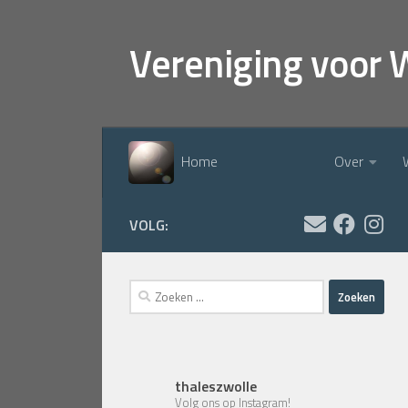
Doorgaan naar inhoud
Vereniging voor 
Home
Over
VOLG:
Zoeken
naar:
thaleszwolle
Volg ons op Instagram!