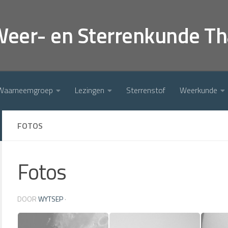
Weer- en Sterrenkunde Th
Waarneemgroep
Lezingen
Sterrenstof
Weerkunde
FOTOS
Fotos
DOOR
WYTSEP
·