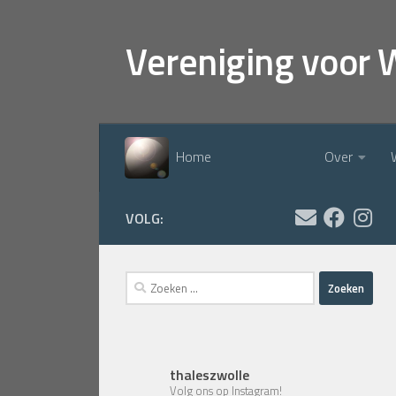
Doorgaan naar inhoud
Vereniging voor 
Home
Over
VOLG:
Zoeken
naar:
thaleszwolle
Volg ons op Instagram!