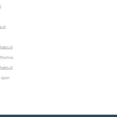
l
s.nl
ales.nl
osthumus
ales.nl
e open