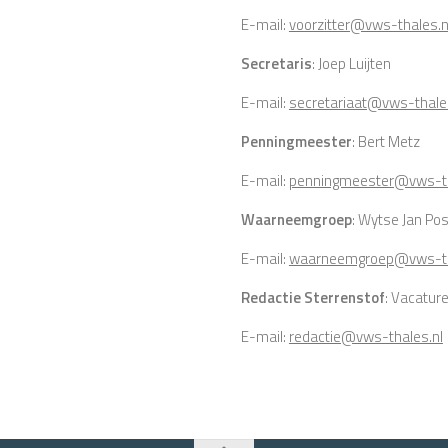
E-mail:
voorzitter@vws-thales.n
Secretaris
: Joep Luijten
E-mail:
secretariaat@vws-thale
Penningmeester
: Bert Metz
E-mail:
penningmeester@vws-th
Waarneemgroep
: Wytse Jan P
E-mail:
waarneemgroep@vws-th
Redactie Sterrenstof
: Vacatur
E-mail:
redactie@vws-thales.nl