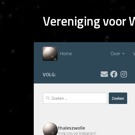
Doorgaan naar inhoud
Vereniging voor 
Home
Over
VOLG:
Zoeken
naar:
thaleszwolle
Volg ons op Instagram!