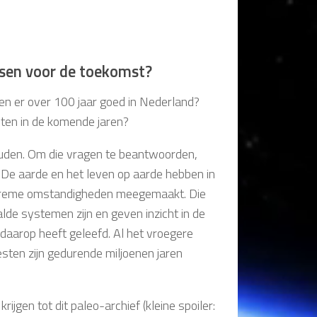
ssen voor de toekomst?
en er over 100 jaar goed in Nederland?
ten in de komende jaren?
uden. Om die vragen te beantwoorden,
. De aarde en het leven op aarde hebben in
extreme omstandigheden meegemaakt. Die
lde systemen zijn en geven inzicht in de
 daarop heeft geleefd. Al het vroegere
resten zijn gedurende miljoenen jaren
ijgen tot dit paleo-archief (kleine spoiler: