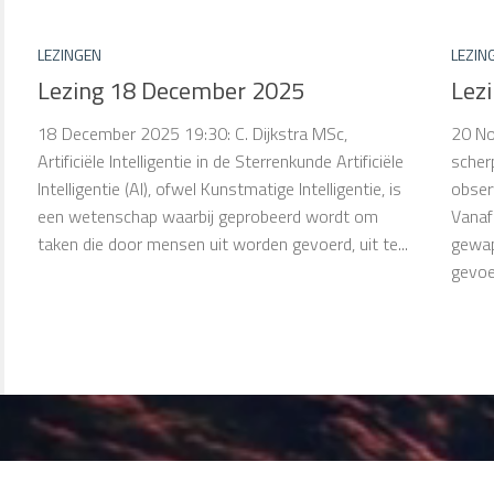
LEZINGEN
LEZIN
Lezing 18 December 2025
Lez
18 December 2025 19:30: C. Dijkstra MSc,
20 No
Artificiële Intelligentie in de Sterrenkunde Artificiële
scher
Intelligentie (AI), ofwel Kunstmatige Intelligentie, is
obser
een wetenschap waarbij geprobeerd wordt om
Vanaf
taken die door mensen uit worden gevoerd, uit te...
gewap
gevoel