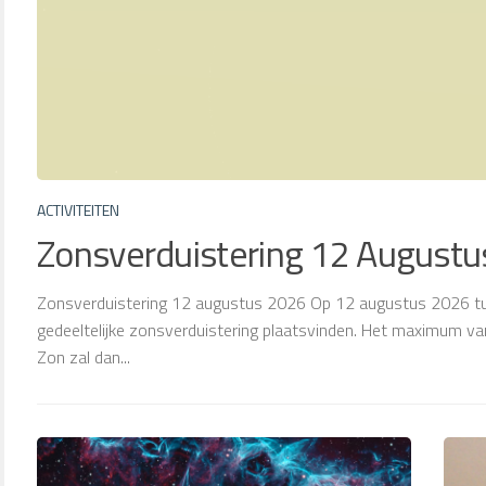
ACTIVITEITEN
Zonsverduistering 12 August
Zonsverduistering 12 augustus 2026 Op 12 augustus 2026 tus
gedeeltelijke zonsverduistering plaatsvinden. Het maximum van
Zon zal dan...