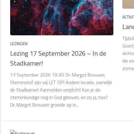
ACTIVI
Land
Tijds
LEZINGEN
Goert
Lezing 17 September 2026 – In de
dichts
die er
Stadkamer!
zonnek
17 September 2026 19:30: Dr. Margot Brouwer,
Sterrenstof zijn wij LET OP! Andere locatie, namelijk
de Stadkamer! Aanmelden verplicht! Kun je als
sterrenkundige nog in God geloven, en zo ja, hoe?
Dr. Margot Brouwer groeide op in...