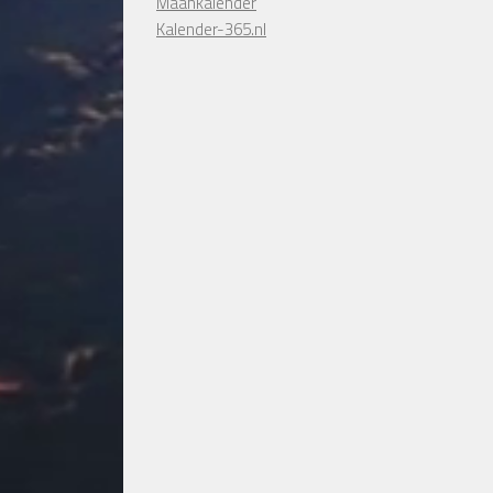
Maankalender
Kalender-365.nl