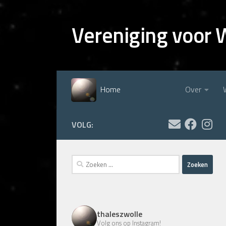
Doorgaan naar inhoud
Vereniging voor 
Home
Over
VOLG:
Zoeken
naar:
thaleszwolle
Volg ons op Instagram!