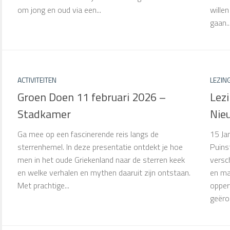
om jong en oud via een...
wille
gaan..
ACTIVITEITEN
LEZIN
Groen Doen 11 februari 2026 –
Lezi
Stadkamer
Nie
Ga mee op een fascinerende reis langs de
15 Ja
sterrenhemel. In deze presentatie ontdekt je hoe
Puins
men in het oude Griekenland naar de sterren keek
versc
en welke verhalen en mythen daaruit zijn ontstaan.
en ma
Met prachtige...
opper
geëro