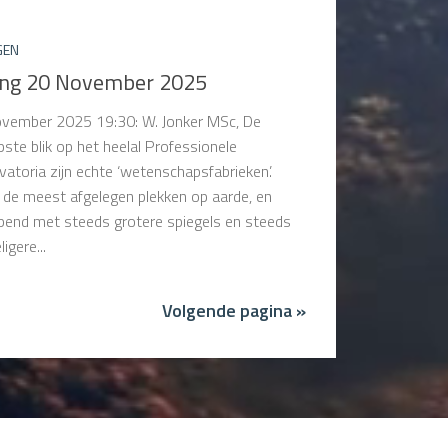
GEN
ing 20 November 2025
vember 2025 19:30: W. Jonker MSc, De
pste blik op het heelal Professionele
vatoria zijn echte ‘wetenschapsfabrieken’.
 de meest afgelegen plekken op aarde, en
end met steeds grotere spiegels en steeds
igere...
Volgende pagina »