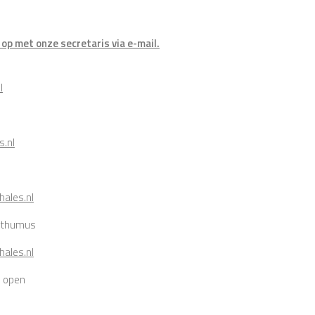
op met onze secretaris via e-mail.
l
s.nl
ales.nl
osthumus
ales.nl
e open