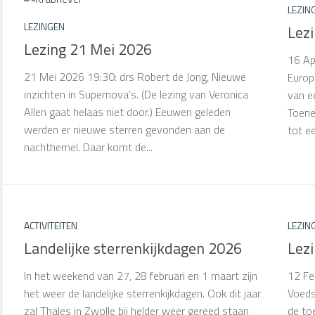
LEZIN
LEZINGEN
Lezi
Lezing 21 Mei 2026
16 Ap
21 Mei 2026 19:30: drs Robert de Jong, Nieuwe
Europ
inzichten in Supernova’s. (De lezing van Veronica
van ee
Allen gaat helaas niet door.) Eeuwen geleden
Toene
werden er nieuwe sterren gevonden aan de
tot e
nachthemel. Daar komt de...
ACTIVITEITEN
LEZIN
Landelijke sterrenkijkdagen 2026
Lez
In het weekend van 27, 28 februari en 1 maart zijn
12 Fe
het weer de landelijke sterrenkijkdagen. Ook dit jaar
Voeds
zal Thales in Zwolle bij helder weer gereed staan
de to