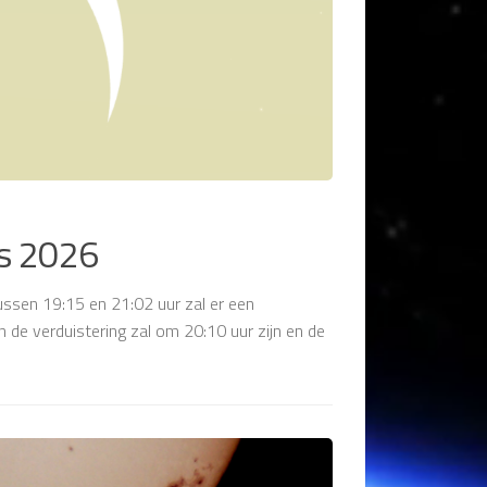
us 2026
sen 19:15 en 21:02 uur zal er een
 de verduistering zal om 20:10 uur zijn en de