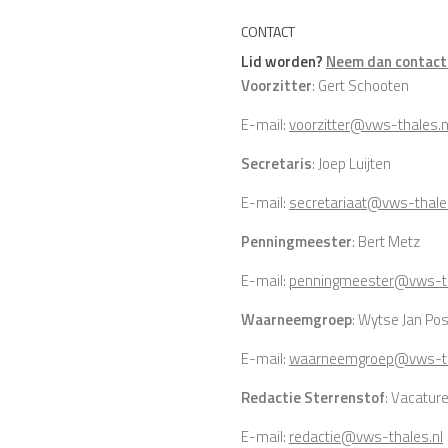
CONTACT
Lid worden?
Neem dan contact 
Voorzitter
: Gert Schooten
E-mail:
voorzitter@vws-thales.n
Secretaris
: Joep Luijten
E-mail:
secretariaat@vws-thale
Penningmeester
: Bert Metz
E-mail:
penningmeester@vws-th
Waarneemgroep
: Wytse Jan P
E-mail:
waarneemgroep@vws-th
Redactie Sterrenstof
: Vacatur
E-mail:
redactie@vws-thales.nl