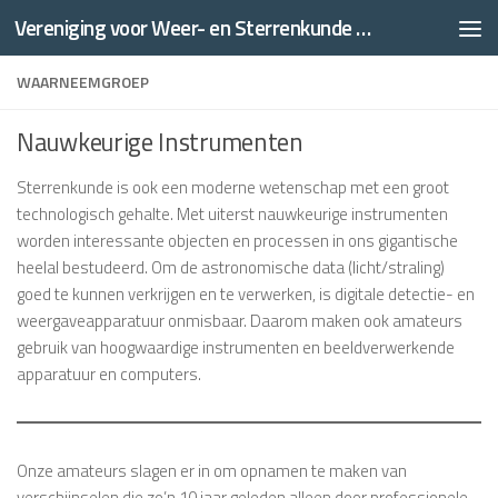
Vereniging voor Weer- en Sterrenkunde Thales
Doorgaan naar inhoud
WAARNEEMGROEP
Nauwkeurige Instrumenten
Sterrenkunde is ook een moderne wetenschap met een groot
technologisch gehalte. Met uiterst nauwkeurige instrumenten
worden interessante objecten en processen in ons gigantische
heelal bestudeerd. Om de astronomische data (licht/straling)
goed te kunnen verkrijgen en te verwerken, is digitale detectie- en
weergaveapparatuur onmisbaar. Daarom maken ook amateurs
gebruik van hoogwaardige instrumenten en beeldverwerkende
apparatuur en computers.
Onze amateurs slagen er in om opnamen te maken van
verschijnselen die zo’n 10 jaar geleden alleen door professionele