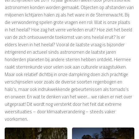
astronomen konden worden gemaakt. Objecten op afstanden van
miljoenen lichtjaren halen zij als het ware in de Sterrenwacht. Bij
die verwondering spelen grote vragen een rol: Wat is onze plaats
in het heelal? Hoe zag het verre verleden eruit? Hoe ziet het beeld
van de zich ontvouwende toekomst van ons heelal eruit? Is er
elders leven in het heelal? Vooral de laatste vraag is bijzonder
intrigerend en actueel sinds astronomen de laatste jaren
honderden planeten bij andere sterren hebben ontdekt. Hiermee
raakt sterrenkunde voor velen ook aan culturele vraagstukken.
Maar ook relatief dichtbij in onze dampkring doen zich prachtige
verschijnselen voor zoals de diverse soorten regenbogen en
halo’s, maar ook indrukwekkende gebeurtenissen als tornado’s
en onweer. En wat te denken van het weer… we raken er niet over
uitgepraat! Dit wordt nog versterkt door het feit dat extreme
weersituaties – door klimaatverandering – steeds vaker
voorkomen.