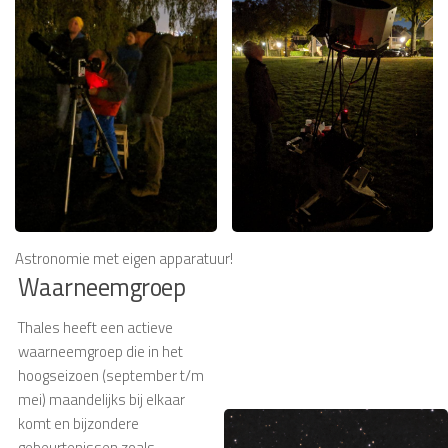
Astronomie met eigen apparatuur!
Waarneemgroep
Thales heeft een actieve
waarneemgroep die in het
hoogseizoen (september t/m
mei) maandelijks bij elkaar
komt en bijzondere
gebeurtenissen zoals