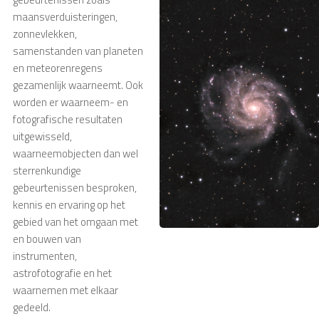
maansverduisteringen,
zonnevlekken,
samenstanden van planeten
en meteorenregens
gezamenlijk waarneemt. Ook
worden er waarneem- en
fotografische resultaten
uitgewisseld,
waarneemobjecten dan wel
sterrenkundige
gebeurtenissen besproken,
kennis en ervaring op het
gebied van het omgaan met
en bouwen van
instrumenten,
astrofotografie en het
waarnemen met elkaar
gedeeld.