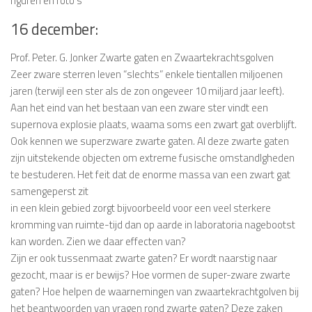
figuren en foto’s
16 december:
Prof. Peter. G. Jonker Zwarte gaten en Zwaartekrachtsgolven
Zeer zware sterren leven “slechts” enkele tientallen miljoenen
jaren (terwijl een ster als de zon ongeveer 10 miljard jaar leeft).
Aan het eind van het bestaan van een zware ster vindt een
supernova explosie plaats, waama soms een zwart gat overblijft.
Ook kennen we superzware zwarte gaten. Al deze zwarte gaten
zijn uitstekende objecten om extreme fusische omstandlgheden
te bestuderen. Het feit dat de enorme massa van een zwart gat
samengeperst zit
in een klein gebied zorgt bijvoorbeeld voor een veel sterkere
kromming van ruimte-tijd dan op aarde in laboratoria nagebootst
kan worden. Zien we daar effecten van?
Zijn er ook tussenmaat zwarte gaten? Er wordt naarstig naar
gezocht, maar is er bewijs? Hoe vormen de super-zware zwarte
gaten? Hoe helpen de waarnemingen van zwaartekrachtgolven bij
het beantwoorden van vragen rond zwarte gaten? Deze zaken