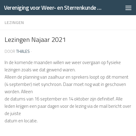
Vereniging voor Weer- en Sterrenkunde Thales
Doorgaan naar inhoud
LEZINGEN
Lezingen Najaar 2021
DOOR
THALES
·
In de komende maanden willen we weer overgaan op fysieke
lezingen zoals we dat gewend waren.
Alleen de planning van zaalhuur en sprekers loopt op dit moment
(4 september) niet synchroon. Daar moet nog wat in geschoven
worden. Alleen
de datums van 16 september en 14 oktober zijn definitief. Alle
leden krijgen een paar dagen voor de lezing via de mail bericht over
de juiste
datum en locatie.