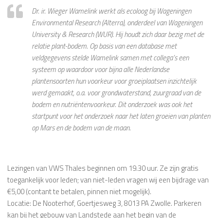
Dr. ir. Wieger Wamelink werkt als ecoloog bij Wageningen
Environmental Research (Alterra), onderdeel van Wageningen
University & Research (WUR). Hij houdt zich daar bezig met de
relatie plant-bodem. Op basis van een database met
veldgegevens stelde Wamelink samen met collega’s een
systeem op waardoor voor bijna alle Nederlandse
plantensoorten hun voorkeur voor groeiplaatsen inzichtelijk
werd gemaakt, o.a. voor grondwaterstand, zuurgraad van de
bodem en nutriëntenvoorkeur. Dit onderzoek was ook het
startpunt voor het onderzoek naar het laten groeien van planten
op Mars en de bodem van de maan.
Lezingen van VWS Thales beginnen om 19.30 uur. Ze zijn gratis
toegankelijk voor leden; van niet-leden vragen wij een bijdrage van
€5,00 (contant te betalen, pinnen niet mogelijk).
Locatie: De Nooterhof, Goertjesweg 3, 8013 PA Zwolle. Parkeren
kan bij het gebouw van Landstede aan het begin van de