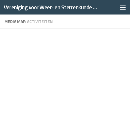
Vereniging voor Weer- en Sterrenkunde Thales
Doorgaan naar inhoud
MEDIA MAP:
ACTIVITEITEN