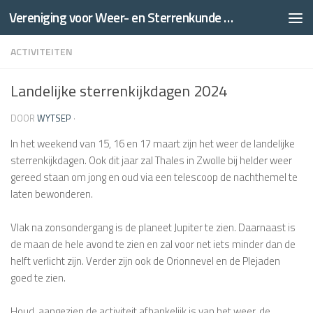
Vereniging voor Weer- en Sterrenkunde Thales
Doorgaan naar inhoud
ACTIVITEITEN
Landelijke sterrenkijkdagen 2024
DOOR
WYTSEP
·
In het weekend van 15, 16 en 17 maart zijn het weer de landelijke
sterrenkijkdagen. Ook dit jaar zal Thales in Zwolle bij helder weer
gereed staan om jong en oud via een telescoop de nachthemel te
laten bewonderen.
Vlak na zonsondergang is de planeet Jupiter te zien. Daarnaast is
de maan de hele avond te zien en zal voor net iets minder dan de
helft verlicht zijn. Verder zijn ook de Orionnevel en de Plejaden
goed te zien.
Houd, aangezien de activiteit afhankelijk is van het weer, de