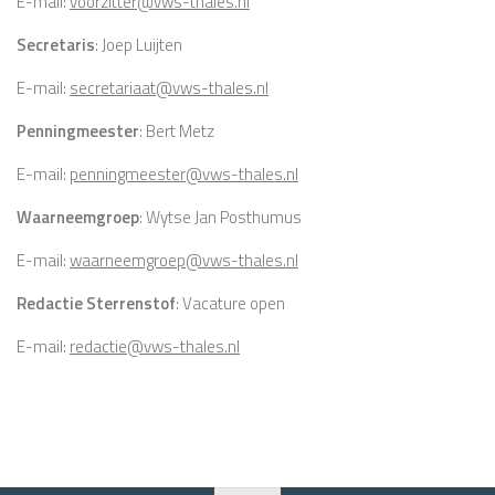
E-mail:
voorzitter@vws-thales.nl
Secretaris
: Joep Luijten
E-mail:
secretariaat@vws-thales.nl
Penningmeester
: Bert Metz
E-mail:
penningmeester@vws-thales.nl
Waarneemgroep
: Wytse Jan Posthumus
E-mail:
waarneemgroep@vws-thales.nl
Redactie Sterrenstof
: Vacature open
E-mail:
redactie@vws-thales.nl