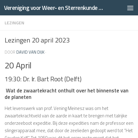
Vereniging voor Weer- en Sterrenkunde Thales
Doorgaan naar inhoud
LEZINGEN
Lezingen 20 april 2023
DOOR
DAVID VAN DIJK
·
20 April
19:30: Dr. Ir. Bart Root (Delft)
Wat de zwaartekracht onthult over het binnenste van
de planeten
Het levenswerk van prof. Vening Meinesz was om het
zwaartekrachtveld van de aarde in kaart te brengen met talrijke
onderzeeboot expeditie. Bij deze expedities nam de professor een
slingerapparaat mee, dat door de zeelieden gedoopt werd tot “Het
Gouden Kalf”. Tot 1950 was dit het enige instrument dat het