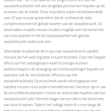
zwaartekrachtveld met een dergelijke precisie kon bepalen op de
oceanen van de Aarde. Deze expedities waren verantwoordelijk
voor 37 jaar oceaan gravimetrie dat de continentale data
complimenteerde tot globale kaarten van de zwaartekracht. De
observaties maakte nieuwe studies mogelijk over het binnenste
van onze planeet en liet de toepasbaarheid van globale
zwaartekracht onderzoek zien.
Uiteindelijk resulteerde dit in speciale zwaartekracht satelliet
missies die het veld nog beter in kaart brachten. Door het Doppler
effect van het radiosignaal in kaart te brengen kunnen
wetenschappers de beweging van ruimtevaarttuigen bepalen en
daardoor ook de ‘verstorende’ effecten van het
zwaartekrachtveld. Deze techniek wordt ook toegepast met
satelliet missies rond andere hemellichamen. Hierdoor zijn er van
de verschillende planeten, manen en asteroïden kaarten van hun
zwaartekracht veld. Hiermee krijgen we een blik in het binnenste
van deze lichamen. Tijdens het college neem ik u mee langs dit
hele process en laat ik verschillende ontdekkingen zien die we