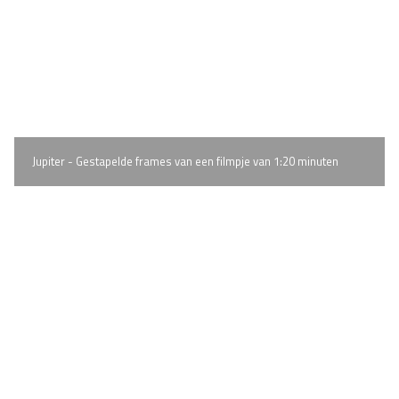
Jupiter - Gestapelde frames van een filmpje van 1:20 minuten