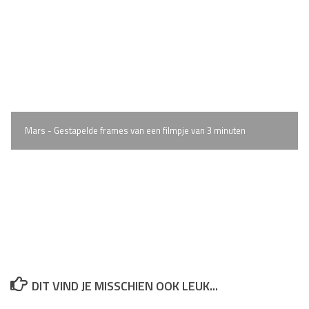
Mars - Gestapelde frames van een filmpje van 3 minuten
DIT VIND JE MISSCHIEN OOK LEUK...