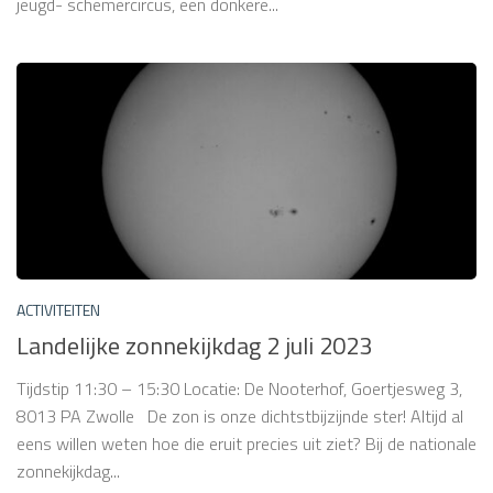
jeugd- schemercircus, een donkere...
ACTIVITEITEN
Landelijke zonnekijkdag 2 juli 2023
Tijdstip 11:30 – 15:30 Locatie: De Nooterhof, Goertjesweg 3,
8013 PA Zwolle De zon is onze dichtstbijzijnde ster! Altijd al
eens willen weten hoe die eruit precies uit ziet? Bij de nationale
zonnekijkdag...