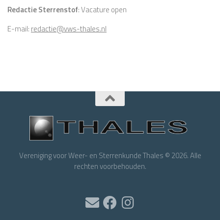
Redactie Sterrenstof
: Vacature open
E-mail:
redactie@vws-thales.nl
Vereniging voor Weer- en Sterrenkunde Thales © 2026. Alle
rechten voorbehouden.