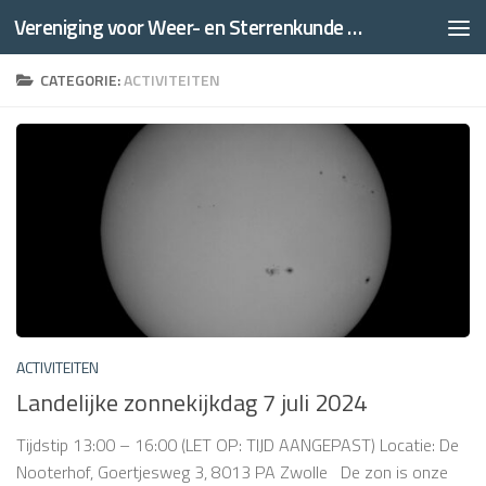
Vereniging voor Weer- en Sterrenkunde Thales
Doorgaan naar inhoud
CATEGORIE:
ACTIVITEITEN
ACTIVITEITEN
Landelijke zonnekijkdag 7 juli 2024
Tijdstip 13:00 – 16:00 (LET OP: TIJD AANGEPAST) Locatie: De
Nooterhof, Goertjesweg 3, 8013 PA Zwolle De zon is onze