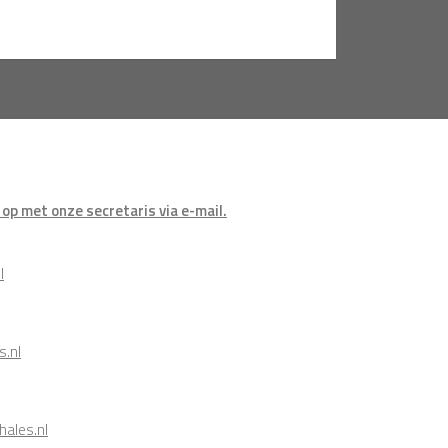
op met onze secretaris via e-mail.
l
s.nl
ales.nl