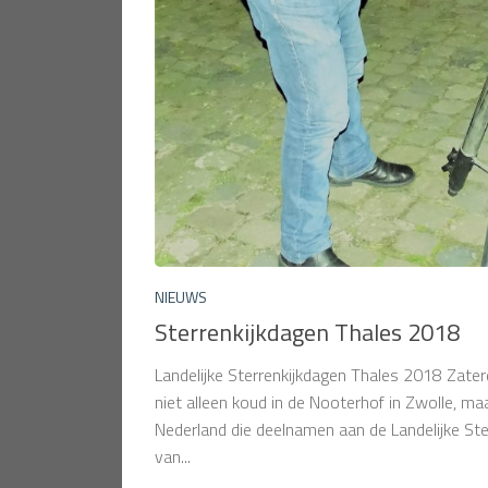
NIEUWS
Sterrenkijkdagen Thales 2018
Landelijke Sterrenkijkdagen Thales 2018 Zate
niet alleen koud in de Nooterhof in Zwolle, maa
Nederland die deelnamen aan de Landelijke St
van...