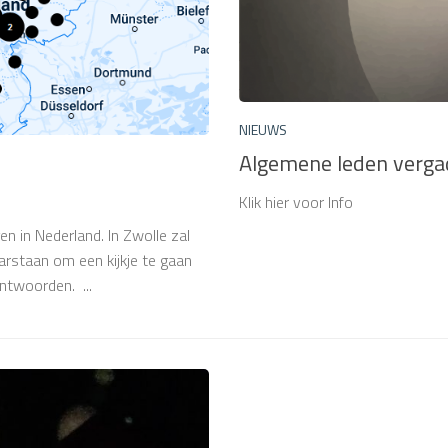
NIEUWS
Algemene leden verga
Klik hier voor Info
gen in Nederland. In Zwolle zal
rstaan om een kijkje te gaan
ntwoorden. ...