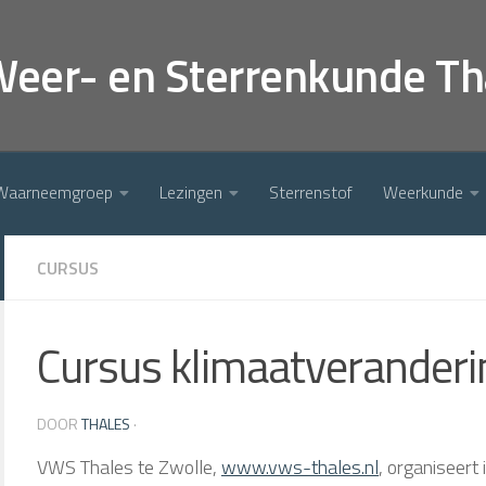
Weer- en Sterrenkunde Th
Waarneemgroep
Lezingen
Sterrenstof
Weerkunde
CURSUS
Cursus klimaatveranderi
DOOR
THALES
·
VWS Thales te Zwolle,
www.vws-thales.nl
, organiseert