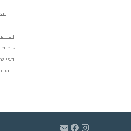
s.nl
ales.nl
osthumus
ales.nl
e open