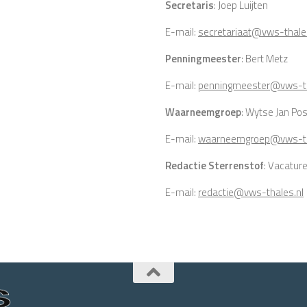
Secretaris
: Joep Luijten
E-mail:
secretariaat@vws-thale
Penningmeester
: Bert Metz
E-mail:
penningmeester@vws-th
Waarneemgroep
: Wytse Jan P
E-mail:
waarneemgroep@vws-th
Redactie Sterrenstof
: Vacatur
E-mail:
redactie@vws-thales.nl