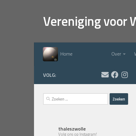
Doorgaan naar inhoud
Vereniging voor 
Home
Over
VOLG:
Zoeken
naar:
thaleszwolle
Volg ons op Instagram!